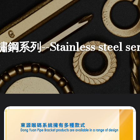
鋼系列--Stainless steel ser